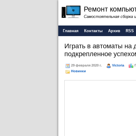
Ремонт компьют
Самостоятельная сборка 
Главная
Контакты
Архив
RSS
Играть в автоматы на 
подкрепленное успехо
29 февраля 2020 г.
Victoria
П
Новинки