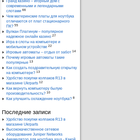
Гранд казино – игорный дом с
современными и легендарными
66
слотами
Чем материнские платы для ноутбука
отличаются от плат стационарного
55
ПК?
Вулкан Платинум – популярное
27
надежное онлайн казино
Игра в слоты на компьютере и
22
мобильном устройстве
14
Игровые автоматы – отдых от забот
Почему игровые автоматы такие
13
популярные
Как создать поздравительную открытку
13
на компьютере?
Удобство покупки колпаков R13 в
12
магазине Ukrparts
Как вернуть компьютеру былую
10
производительность?
8
Как улучшить охлаждение ноутбука?
Последние записи
Удобство покупки колпаков R13 в
магазине Ukrparts
Высококачественное сетевое
оборудование Juniper Networks
Аккумулятор для ноутбука asus - Какой