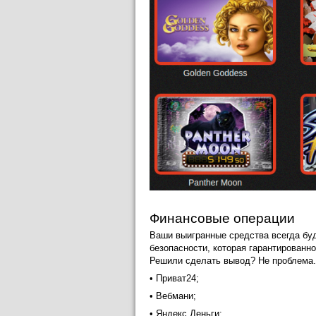
Финансовые операции
Ваши выигранные средства всегда буд
безопасности, которая гарантированн
Решили сделать вывод? Не проблема.
• Приват24;
• Вебмани;
• Яндекс.Деньги;