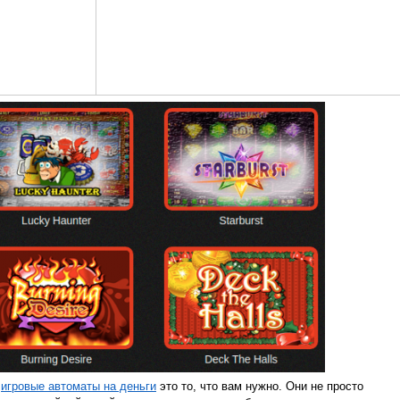
о
игровые автоматы на деньги
это то, что вам нужно. Они не просто