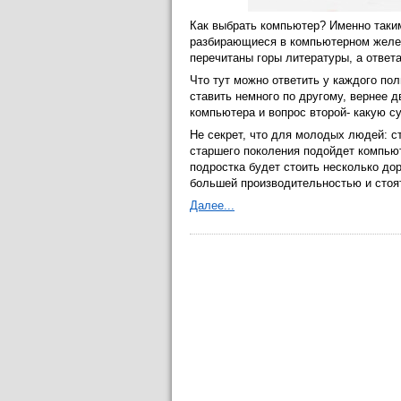
Как выбрать компьютер? Именно таки
разбирающиеся в компьютерном желез
перечитаны горы литературы, а ответа
Что тут можно ответить у каждого по
ставить немного по другому, вернее д
компьютера и вопрос второй- какую су
Не секрет, что для молодых людей: с
старшего поколения подойдет компью
подростка будет стоить несколько до
большей производительностью и стоя
Далее...