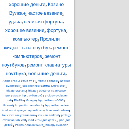
хорошие деньги
Казино
2
Вулкан
частое везение
2
2
удача
великая фортуна
2
2
хорошее везение
фортуна
2
2
компьютер
Пролили
2
жидкость на ноутбук
ремонт
2
компьютеров
ремонт
2
ноутбуков
ремонт клавиатуры
2
ноутбука
большие деньги
2
2
Apple iPad 3 16Gb Wi-Fi
frigate portable
android
1
1
смартфон
ccleaner программа для чистки
1
1
frigate скачать
frigate
ccleaner на русском
1
1
программа
hp pavilion dv5
prology evolution
1
1
tab
FileZilla
Google
hp pavilion dv6000
1
1
1
1
Huawei
hp pavilion notebook
hp pavilion series
1
1
1
intel какой процессор выбрать
linux mint debian
1
1
linux mint как установить
ios или android
prology
1
1
evolution tab 750
ipad игры для детей
ipad для
1
1
детей
Philips Xenium W336
prology evolution
1
1