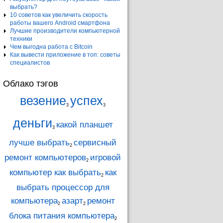
выбрать?
10 советов как увеличить скорость
работы вашего Android смартфона
Лучшие производители компьютерной
техники
Чем выгодна работа с Bitcoin
Как вывести приложение в топ: советы
специалистов
Облако тэгов
везение
успех
3
3
деньги
какой планшет
3
лучше выбрать
сервисный
2
ремонт компьютеров
игровой
2
компьютер как выбрать
как
2
выбрать процессор для
компьютера
азарт
ремонт
2
2
блока питания компьютера
2