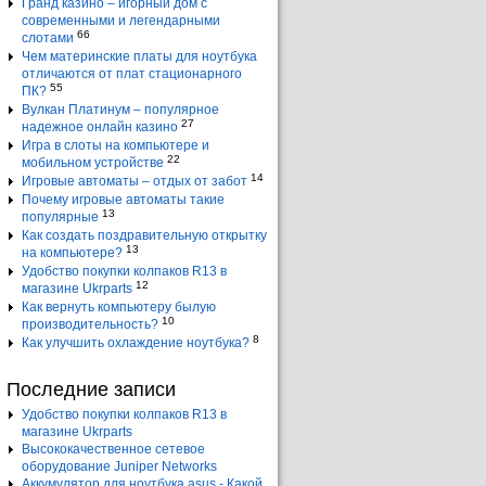
Гранд казино – игорный дом с
современными и легендарными
66
слотами
Чем материнские платы для ноутбука
отличаются от плат стационарного
55
ПК?
Вулкан Платинум – популярное
27
надежное онлайн казино
Игра в слоты на компьютере и
22
мобильном устройстве
14
Игровые автоматы – отдых от забот
Почему игровые автоматы такие
13
популярные
Как создать поздравительную открытку
13
на компьютере?
Удобство покупки колпаков R13 в
12
магазине Ukrparts
Как вернуть компьютеру былую
10
производительность?
8
Как улучшить охлаждение ноутбука?
Последние записи
Удобство покупки колпаков R13 в
магазине Ukrparts
Высококачественное сетевое
оборудование Juniper Networks
Аккумулятор для ноутбука asus - Какой