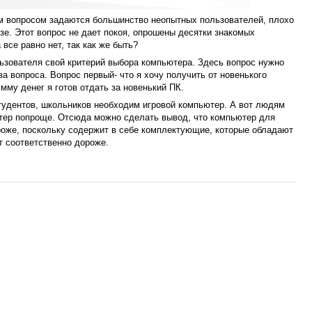
м вопросом задаются большинство неопытных пользователей, плохо
е. Этот вопрос не дает покоя, опрошены десятки знакомых
 все равно нет, так как же быть?
льзователя свой критерий выбора компьютера. Здесь вопрос нужно
ва вопроса. Вопрос первый- что я хочу получить от новенького
мму денег я готов отдать за новенький ПК.
тудентов, школьников необходим игровой компьютер. А вот людям
тер попроще. Отсюда можно сделать вывод, что компьютер для
роже, поскольку содержит в себе комплектующие, которые обладают
т соответственно дороже.