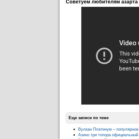
Советуем любителям азарта
Еще записи по теме
Вулкан Платинум – популярное
Азино три топора официальный 