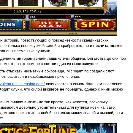
 историй, повествующих о повседневности скандинавских
о не только неописуемой силой и храбростью, но и
несчитанными
полнены племенные сундуки.
 денежными горами знали лишь члены общины. Богатства до сих пор
в месте, о котором не знает ни один из ныне живущих.
ть отыскать несметные сокровища, Microgaming создали слот
ь отправиться в незабываемое приключение.
/vulcan-russia-casino.com/
оказывается в самом большом поселении
Ходят слухи, что силой викингов не победить, однако с ними можно
ивных линиях выжить не так просто, как кажется, поскольку
зываются довольно утомительными для путника новичка, зато,
, можно прихватить с собой не только массу знаний и эмоций, но и
т.