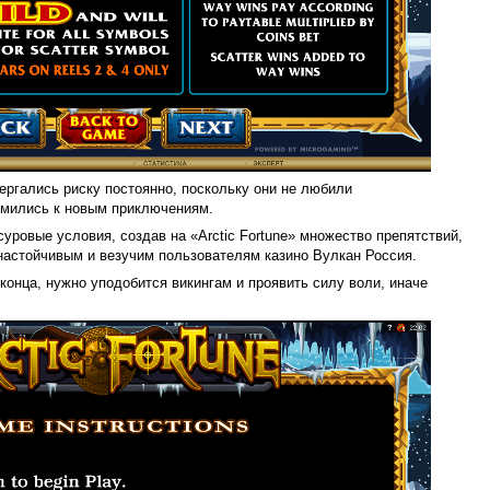
вергались риску постоянно, поскольку они не любили
емились к новым приключениям.
уровые условия, создав на «Arctic Fortune» множество препятствий,
настойчивым и везучим пользователям казино Вулкан Россия.
конца, нужно уподобится викингам и проявить силу воли, иначе