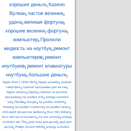
хорошие деньги
Казино
2
Вулкан
частое везение
2
2
удача
великая фортуна
2
2
хорошее везение
фортуна
2
2
компьютер
Пролили
2
жидкость на ноутбук
ремонт
2
компьютеров
ремонт
2
ноутбуков
ремонт клавиатуры
2
ноутбука
большие деньги
2
2
Apple iPad 3 16Gb Wi-Fi
frigate portable
android
1
1
смартфон
ccleaner программа для чистки
1
1
frigate скачать
frigate
ccleaner на русском
1
1
программа
hp pavilion dv5
prology evolution
1
1
tab
FileZilla
Google
hp pavilion dv6000
1
1
1
1
Huawei
hp pavilion notebook
hp pavilion series
1
1
1
intel какой процессор выбрать
linux mint debian
1
1
linux mint как установить
ios или android
prology
1
1
evolution tab 750
ipad игры для детей
ipad для
1
1
детей
Philips Xenium W336
prology evolution
1
1