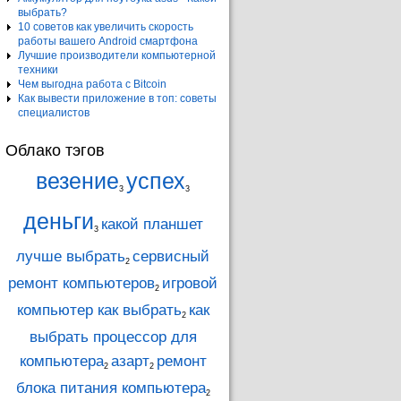
выбрать?
10 советов как увеличить скорость
работы вашего Android смартфона
Лучшие производители компьютерной
техники
Чем выгодна работа с Bitcoin
Как вывести приложение в топ: советы
специалистов
Облако тэгов
везение
успех
3
3
деньги
какой планшет
3
лучше выбрать
сервисный
2
ремонт компьютеров
игровой
2
компьютер как выбрать
как
2
выбрать процессор для
компьютера
азарт
ремонт
2
2
блока питания компьютера
2