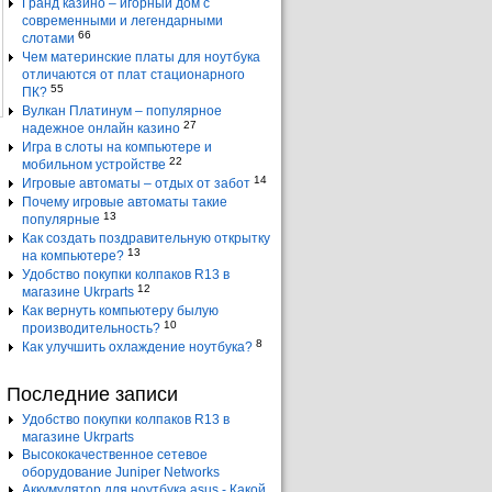
Гранд казино – игорный дом с
современными и легендарными
66
слотами
Чем материнские платы для ноутбука
отличаются от плат стационарного
55
ПК?
Вулкан Платинум – популярное
27
надежное онлайн казино
Игра в слоты на компьютере и
22
мобильном устройстве
14
Игровые автоматы – отдых от забот
Почему игровые автоматы такие
13
популярные
Как создать поздравительную открытку
13
на компьютере?
Удобство покупки колпаков R13 в
12
магазине Ukrparts
Как вернуть компьютеру былую
10
производительность?
8
Как улучшить охлаждение ноутбука?
Последние записи
Удобство покупки колпаков R13 в
магазине Ukrparts
Высококачественное сетевое
оборудование Juniper Networks
Аккумулятор для ноутбука asus - Какой