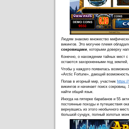
Людям знакомо множество мифических
викингов. Это могучее племя обладал
сокровищами
, которыми доверху на
Конечно, о нахождении тайных мест с
остаются захороненными под землей, 
Чтобы у каждого появилась возможнос
«Arctic Fortune», дающий возможност
Попав в игорный мир, участник
https:/
викингов и начинает поиск сокровищ. 
найти общий язык.
Иногда на пятерке барабанов и 55 акт
постоянные походы и путешествия ока
вернувшись из этого необычного места
большой сундук, полный золотых моне