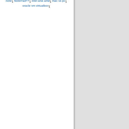
note
NotePad++
intel или amd
mac vs pc
1
1
1
1
oracle vm virtualbox
1