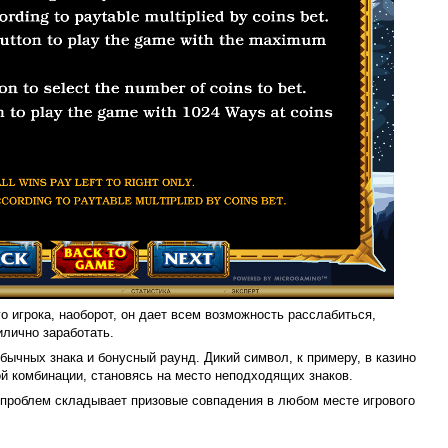
го игрока, наоборот, он дает всем возможность расслабиться,
илично заработать.
бычных знака и бонусный раунд. Дикий символ, к примеру, в казино
й комбинации, становясь на место неподходящих знаков.
з проблем складывает призовые совпадения в любом месте игрового