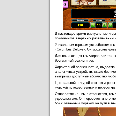
В настоящее время виртуальные игор
поклонников
азартных развлечений
и
Уникальным игровым устройством в ми
«Columbus Deluxe». Он модернизирова
Для начинающих гемблеров или тех, 
бесплатный режим игры.
Характерной особенностью, выделяющ
аналогичных устройств, стало бесчи
выигрыши доступные абсолютно любо
Центральной фигурой сюжета игрового
морской путешественник и первооткр
Отправляясь с ним в странствия, гем
удовольствие. Он пересечет много мо
бок с отважным моряком на пути в Ам