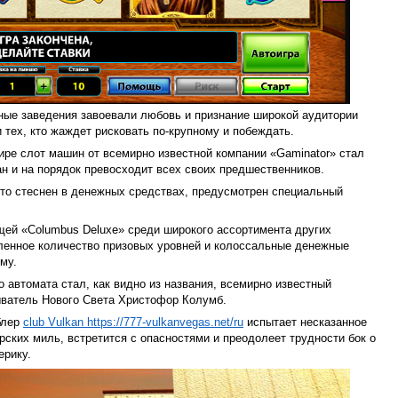
ные заведения завоевали любовь и признание широкой аудитории
 тех, кто жаждет рисковать по-крупному и побеждать.
ре слот машин от всемирно известной компании «Gaminator» стал
н и на порядок превосходит всех своих предшественников.
кто стеснен в денежных средствах, предусмотрен специальный
ей «Columbus Deluxe» среди широкого ассортимента других
сленное количество призовых уровней и колоссальные денежные
му.
 автомата стал, как видно из названия, всемирно известный
ыватель Нового Света Христофор Колумб.
блер
club Vulkan https://777-vulkanvegas.net/ru
испытает несказанное
рских миль, встретится с опасностями и преодолеет трудности бок о
ерику.