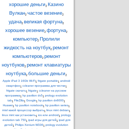
хорошие деньги
Казино
2
Вулкан
частое везение
2
2
удача
великая фортуна
2
2
хорошее везение
фортуна
2
2
компьютер
Пролили
2
жидкость на ноутбук
ремонт
2
компьютеров
ремонт
2
ноутбуков
ремонт клавиатуры
2
ноутбука
большие деньги
2
2
Apple iPad 3 16Gb Wi-Fi
frigate portable
android
1
1
смартфон
ccleaner программа для чистки
1
1
frigate скачать
frigate
ccleaner на русском
1
1
программа
hp pavilion dv5
prology evolution
1
1
tab
FileZilla
Google
hp pavilion dv6000
1
1
1
1
Huawei
hp pavilion notebook
hp pavilion series
1
1
1
intel какой процессор выбрать
linux mint debian
1
1
linux mint как установить
ios или android
prology
1
1
evolution tab 750
ipad игры для детей
ipad для
1
1
детей
Philips Xenium W336
prology evolution
1
1