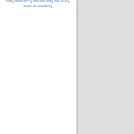
note
NotePad++
intel или amd
mac vs pc
1
1
1
1
oracle vm virtualbox
1