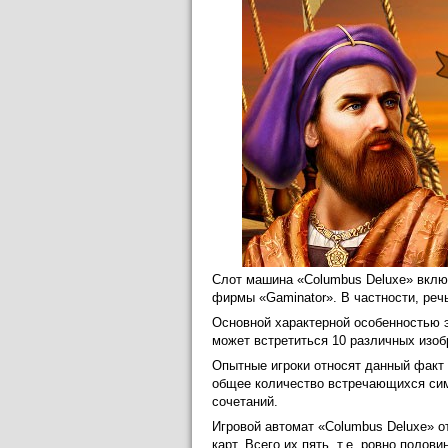
Слот машина «Columbus Deluxe» вклю
фирмы «Gaminator». В частности, речь
Основной характерной особенностью э
может встретиться 10 различных изоб
Опытные игроки относят данный факт
общее количество встречающихся сим
сочетаний.
Игровой автомат «Columbus Deluxe» от
карт. Всего их пять, т.е. ровно полов