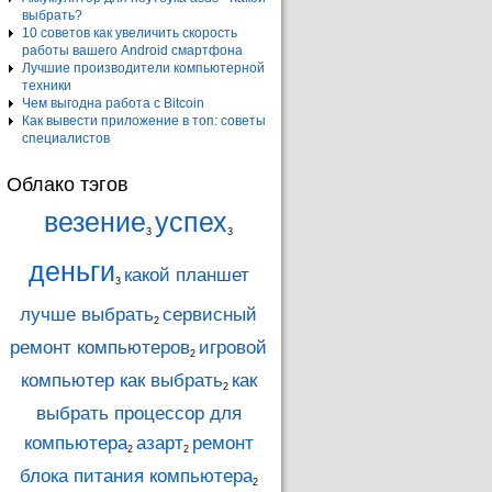
выбрать?
10 советов как увеличить скорость
работы вашего Android смартфона
Лучшие производители компьютерной
техники
Чем выгодна работа с Bitcoin
Как вывести приложение в топ: советы
специалистов
Облако тэгов
везение
успех
3
3
деньги
какой планшет
3
лучше выбрать
сервисный
2
ремонт компьютеров
игровой
2
компьютер как выбрать
как
2
выбрать процессор для
компьютера
азарт
ремонт
2
2
блока питания компьютера
2