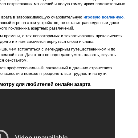
исло потрясающих мгновений и целую гамму ярких положительных
то врата в завораживающую очаровательную
игровую вселенную
.
анный игре на этом устройстве, не оставит равнодушным даже
ного поклонника азартных развлечений.
ом времени, о тех неповторимых и захватывающих приключениях
долго и к ним захочется вернуться снова и снова.
чше, чем встретиться с легендарным путешественником и по
 земной шар. Для этого не надо даже уметь плавать, изучать
ся секстантом.
ется профессиональный, закаленный в дальних странствиях
 опасности и поможет преодолеть все трудности на пути.
мотру для любителей онлайн азарта