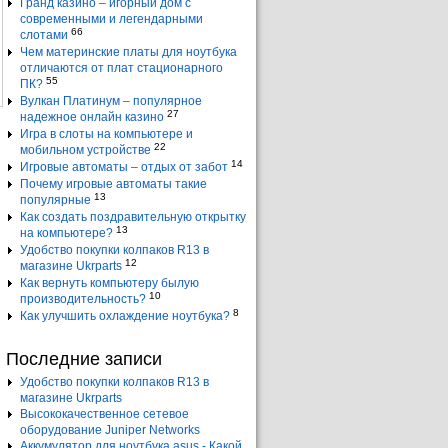
Гранд казино – игорный дом с
современными и легендарными
66
слотами
Чем материнские платы для ноутбука
отличаются от плат стационарного
55
ПК?
Вулкан Платинум – популярное
27
надежное онлайн казино
Игра в слоты на компьютере и
22
мобильном устройстве
14
Игровые автоматы – отдых от забот
Почему игровые автоматы такие
13
популярные
Как создать поздравительную открытку
13
на компьютере?
Удобство покупки колпаков R13 в
12
магазине Ukrparts
Как вернуть компьютеру былую
10
производительность?
8
Как улучшить охлаждение ноутбука?
Последние записи
Удобство покупки колпаков R13 в
магазине Ukrparts
Высококачественное сетевое
оборудование Juniper Networks
Аккумулятор для ноутбука asus - Какой