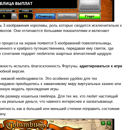
ть 3 изображения королевы, роль которых сводится исключительно к
мволов. Они отличаются большими показателями и включают
о процесса на экране появится 5 изображений повелительницы,
енного и храброго путешественника, передавая ему свиток, где
ое сочетание подарит любителю азартных впечатлений щедрую
ожность испытать благосклонность Фортуны,
адаптироваться к игре
робной версии.
 никакой необходимости. Это особенно удобно для тех
 недавно приобщились к заманчивому миру виртуальных казино или
венную модель прохождения игры.
ба размеру кошелька гемблера. Для тех же, кто любит настоящий
а на реальные деньги, что намного интереснее и захватывающе.
роятность как в большей или меньшей степени поправить состояние
ачу.