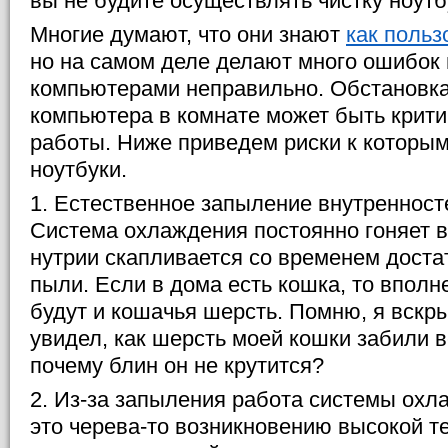
вы не будите осуществлять чистку ноутб
Многие думают, что они знают
как поль
но на самом деле делают много ошибок 
компьютерами неправильно. Обстановка
компьютера в комнате может быть крити
работы. Ниже приведем риски к которы
ноутбуки.
1. Естественное запыление внутренност
Система охлаждения постоянно гоняет во
нутрии скапливается со временем доста
пыли. Если в дома есть кошка, то вполн
будут и кошачья шерсть. Помню, я вскры
увидел, как шерсть моей кошки забили в
почему блин он не крутится?
2. Из-за запыления работа системы охл
это черева-то возникновению высокой т