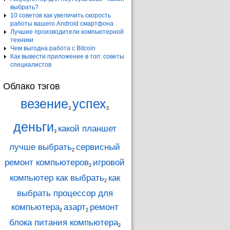
выбрать?
10 советов как увеличить скорость
работы вашего Android смартфона
Лучшие производители компьютерной
техники
Чем выгодна работа с Bitcoin
Как вывести приложение в топ: советы
специалистов
Облако тэгов
везение
успех
3
3
деньги
какой планшет
3
лучше выбрать
сервисный
2
ремонт компьютеров
игровой
2
компьютер как выбрать
как
2
выбрать процессор для
компьютера
азарт
ремонт
2
2
блока питания компьютера
2