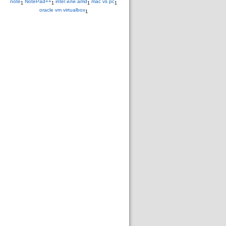
note
NotePad++
intel или amd
mac vs pc
1
1
1
1
oracle vm virtualbox
1