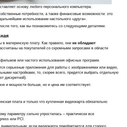
оставляет основу любого персонального компьютера.
собственные потребности, а также финансовые возможности: это
 дальнейшем использовании настольного «друга».
после того, как вы познакомитесь со следующими деталями.
ьная
 в материнскую плату. Как правило, они
не обладают
ассчитаны на покупателей со скромными запросами в области
 фильмов или частого использования офисных программ.
тся серьезные приложения для работы с изображениями или видео,
ьными настройками, то, скорее всего, придется выбрать отдельную
ют дискретной).
аче и мощности больше, но и цена им соответствует.
нская плата и только что купленная видеокарта обязательно
ому параметру сильно упростилась – практически все
ress или PCI.
 внимательным: если видеокарта приобретается для старого