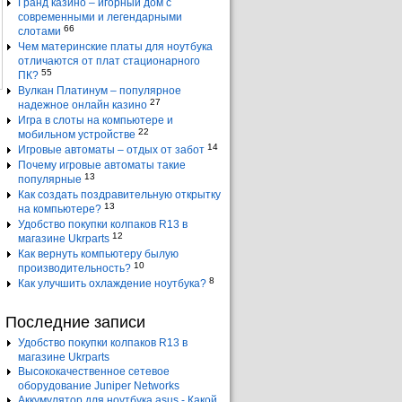
Гранд казино – игорный дом с
современными и легендарными
66
слотами
Чем материнские платы для ноутбука
отличаются от плат стационарного
55
ПК?
Вулкан Платинум – популярное
27
надежное онлайн казино
Игра в слоты на компьютере и
22
мобильном устройстве
14
Игровые автоматы – отдых от забот
Почему игровые автоматы такие
13
популярные
Как создать поздравительную открытку
13
на компьютере?
Удобство покупки колпаков R13 в
12
магазине Ukrparts
Как вернуть компьютеру былую
10
производительность?
8
Как улучшить охлаждение ноутбука?
Последние записи
Удобство покупки колпаков R13 в
магазине Ukrparts
Высококачественное сетевое
оборудование Juniper Networks
Аккумулятор для ноутбука asus - Какой