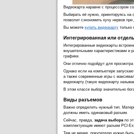
Видеокарта наравне с процессором с
Выбирать её нужно, ориентируясь на 
позволит сэкономить кучу нервов при
Вы можете
купить видеокарту
только 
Интегрированная или отдел
Интегрированные видеокарты встроены
внушительными характеристиками и р
графики.
Они отлично подойдут для просмотра
Однако если на компьютере запускаю
а также современные игры с максимал
видеокарту (такую видеокарту называ
В этом классе выбор значительно бог
Виды разъемов
Важно определить нужный тип. Матери
должны иметь одинаковый разъем.
Сейчас, правда,
задача выбора
по эт
комплектующие имеют разъем PCI-Exp
Тем не менее, покупателю нужно быть