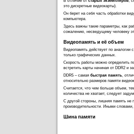
В отличие от
старых экземпляров
, 
это дискретные видеокарты).
Он берет на себя часть обработки ви
компьютера.
Здесь важны такие параметры, как ра
сожалению, несведущему человеку эти
Видеопамять и её объем
Видеопамять действует по аналогии с
только графических данных.
Скорость работы можно определить по
встретить карты начиная от DDR2 и з
DDR5 – самая
быстрая память
, отл
относительно размеров памяти видео
Считается, что чем больше объем, те
количества не хватает, следует заду
С другой стороны, лишняя память не 
производительности. Иными словами, 
Шина памяти