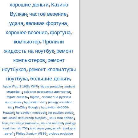
хорошие деньги
Казино
2
Вулкан
частое везение
2
2
удача
великая фортуна
2
2
хорошее везение
фортуна
2
2
компьютер
Пролили
2
жидкость на ноутбук
ремонт
2
компьютеров
ремонт
2
ноутбуков
ремонт клавиатуры
2
ноутбука
большие деньги
2
2
Apple iPad 3 16Gb Wi-Fi
frigate portable
android
1
1
смартфон
ccleaner программа для чистки
1
1
frigate скачать
frigate
ccleaner на русском
1
1
программа
hp pavilion dv5
prology evolution
1
1
tab
FileZilla
Google
hp pavilion dv6000
1
1
1
1
Huawei
hp pavilion notebook
hp pavilion series
1
1
1
intel какой процессор выбрать
linux mint debian
1
1
linux mint как установить
ios или android
prology
1
1
evolution tab 750
ipad игры для детей
ipad для
1
1
детей
Philips Xenium W336
prology evolution
1
1