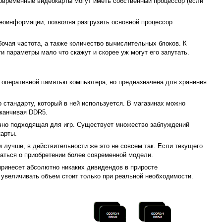
современные видеокарты могут иметь собственный процессор (если
деоинформации, позволяя разгрузить основной процессор
бочая частота, а также количество вычислительных блоков. К
 параметры мало что скажут и скорее уж могут его запутать.
 оперативной памятью компьютера, но предназначена для хранения
 стандарту, который в ней используется. В магазинах можно
аканчивая DDR5.
ично подходящая для игр. Существует множество заблуждений
карты.
м лучше, в действительности же это не совсем так. Если текущего
маться о приобретении более современной модели.
принесет абсолютно никаких дивидендов в приросте
увеличивать объем стоит только при реальной необходимости.