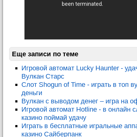
Еще записи по теме
Игровой автомат Lucky Haunter - уда
Вулкан Старс
Слот Shogun of Time - играть в топ 
деньги
Вулкан с выводом денег – игра на 
Игровой автомат Hotline - в онлайн 
казино поймай удачу
Играть в бесплатные игральные апп
казино Сайберпанк