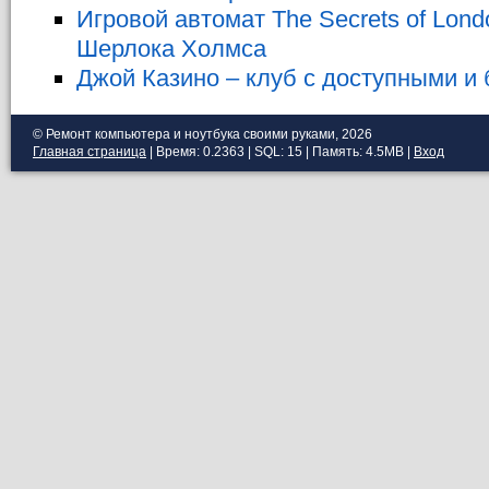
Игровой автомат The Secrets of Lon
Шерлока Холмса
Джой Казино – клуб с доступными и
© Ремонт компьютера и ноутбука своими руками, 2026
Главная страница
| Время: 0.2363 | SQL: 15 | Память: 4.5MB
|
Вход