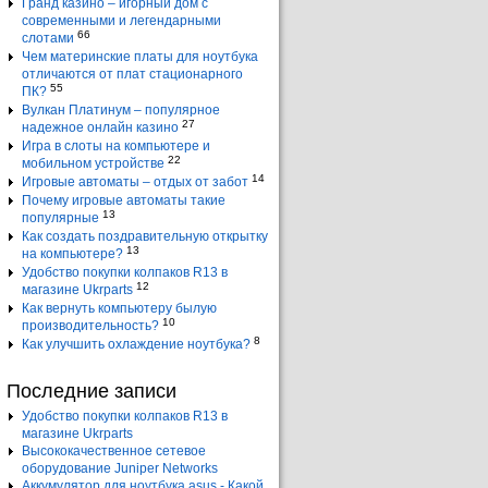
Гранд казино – игорный дом с
современными и легендарными
66
слотами
Чем материнские платы для ноутбука
отличаются от плат стационарного
55
ПК?
Вулкан Платинум – популярное
27
надежное онлайн казино
Игра в слоты на компьютере и
22
мобильном устройстве
14
Игровые автоматы – отдых от забот
Почему игровые автоматы такие
13
популярные
Как создать поздравительную открытку
13
на компьютере?
Удобство покупки колпаков R13 в
12
магазине Ukrparts
Как вернуть компьютеру былую
10
производительность?
8
Как улучшить охлаждение ноутбука?
Последние записи
Удобство покупки колпаков R13 в
магазине Ukrparts
Высококачественное сетевое
оборудование Juniper Networks
Аккумулятор для ноутбука asus - Какой