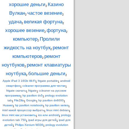
хорошие деньги
Казино
2
Вулкан
частое везение
2
2
удача
великая фортуна
2
2
хорошее везение
фортуна
2
2
компьютер
Пролили
2
жидкость на ноутбук
ремонт
2
компьютеров
ремонт
2
ноутбуков
ремонт клавиатуры
2
ноутбука
большие деньги
2
2
Apple iPad 3 16Gb Wi-Fi
frigate portable
android
1
1
смартфон
ccleaner программа для чистки
1
1
frigate скачать
frigate
ccleaner на русском
1
1
программа
hp pavilion dv5
prology evolution
1
1
tab
FileZilla
Google
hp pavilion dv6000
1
1
1
1
Huawei
hp pavilion notebook
hp pavilion series
1
1
1
intel какой процессор выбрать
linux mint debian
1
1
linux mint как установить
ios или android
prology
1
1
evolution tab 750
ipad игры для детей
ipad для
1
1
детей
Philips Xenium W336
prology evolution
1
1