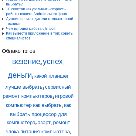
выбрать?
10 советов как увеличить скорость
работы вашего Android смартфона
Лучшие производители компьютерной
техники
Чем выгодна работа с Bitcoin
Как вывести приложение в топ: советы
специалистов
Облако тэгов
везение
успех
3
3
деньги
какой планшет
3
лучше выбрать
сервисный
2
ремонт компьютеров
игровой
2
компьютер как выбрать
как
2
выбрать процессор для
компьютера
азарт
ремонт
2
2
блока питания компьютера
2