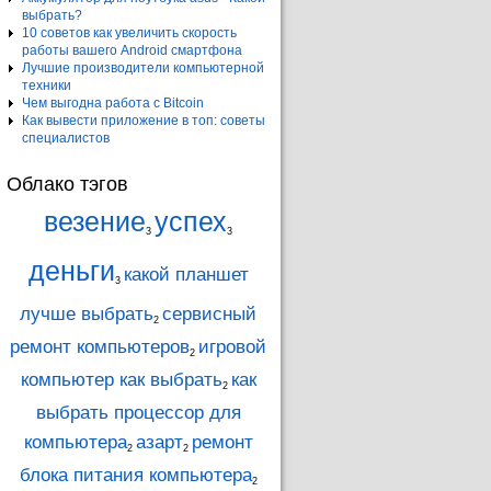
выбрать?
10 советов как увеличить скорость
работы вашего Android смартфона
Лучшие производители компьютерной
техники
Чем выгодна работа с Bitcoin
Как вывести приложение в топ: советы
специалистов
Облако тэгов
везение
успех
3
3
деньги
какой планшет
3
лучше выбрать
сервисный
2
ремонт компьютеров
игровой
2
компьютер как выбрать
как
2
выбрать процессор для
компьютера
азарт
ремонт
2
2
блока питания компьютера
2