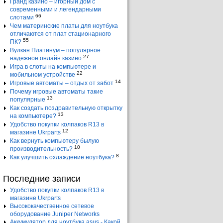
Гранд казино – игорный дом с
современными и легендарными
66
слотами
Чем материнские платы для ноутбука
отличаются от плат стационарного
55
ПК?
Вулкан Платинум – популярное
27
надежное онлайн казино
Игра в слоты на компьютере и
22
мобильном устройстве
14
Игровые автоматы – отдых от забот
Почему игровые автоматы такие
13
популярные
Как создать поздравительную открытку
13
на компьютере?
Удобство покупки колпаков R13 в
12
магазине Ukrparts
Как вернуть компьютеру былую
10
производительность?
8
Как улучшить охлаждение ноутбука?
Последние записи
Удобство покупки колпаков R13 в
магазине Ukrparts
Высококачественное сетевое
оборудование Juniper Networks
Аккумулятор для ноутбука asus - Какой