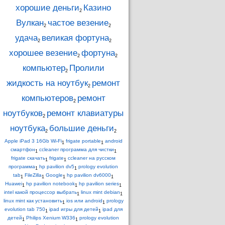
хорошие деньги
Казино
2
Вулкан
частое везение
2
2
удача
великая фортуна
2
2
хорошее везение
фортуна
2
2
компьютер
Пролили
2
жидкость на ноутбук
ремонт
2
компьютеров
ремонт
2
ноутбуков
ремонт клавиатуры
2
ноутбука
большие деньги
2
2
Apple iPad 3 16Gb Wi-Fi
frigate portable
android
1
1
смартфон
ccleaner программа для чистки
1
1
frigate скачать
frigate
ccleaner на русском
1
1
программа
hp pavilion dv5
prology evolution
1
1
tab
FileZilla
Google
hp pavilion dv6000
1
1
1
1
Huawei
hp pavilion notebook
hp pavilion series
1
1
1
intel какой процессор выбрать
linux mint debian
1
1
linux mint как установить
ios или android
prology
1
1
evolution tab 750
ipad игры для детей
ipad для
1
1
детей
Philips Xenium W336
prology evolution
1
1