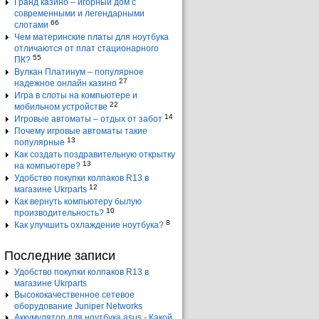
Гранд казино – игорный дом с
современными и легендарными
66
слотами
Чем материнские платы для ноутбука
отличаются от плат стационарного
55
ПК?
Вулкан Платинум – популярное
27
надежное онлайн казино
Игра в слоты на компьютере и
22
мобильном устройстве
14
Игровые автоматы – отдых от забот
Почему игровые автоматы такие
13
популярные
Как создать поздравительную открытку
13
на компьютере?
Удобство покупки колпаков R13 в
12
магазине Ukrparts
Как вернуть компьютеру былую
10
производительность?
8
Как улучшить охлаждение ноутбука?
Последние записи
Удобство покупки колпаков R13 в
магазине Ukrparts
Высококачественное сетевое
оборудование Juniper Networks
Аккумулятор для ноутбука asus - Какой