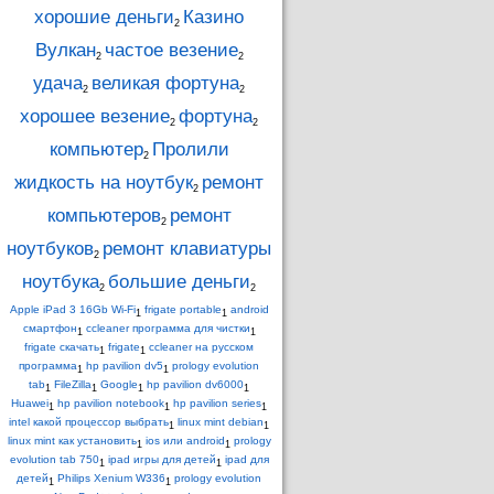
хорошие деньги
Казино
2
Вулкан
частое везение
2
2
удача
великая фортуна
2
2
хорошее везение
фортуна
2
2
компьютер
Пролили
2
жидкость на ноутбук
ремонт
2
компьютеров
ремонт
2
ноутбуков
ремонт клавиатуры
2
ноутбука
большие деньги
2
2
Apple iPad 3 16Gb Wi-Fi
frigate portable
android
1
1
смартфон
ccleaner программа для чистки
1
1
frigate скачать
frigate
ccleaner на русском
1
1
программа
hp pavilion dv5
prology evolution
1
1
tab
FileZilla
Google
hp pavilion dv6000
1
1
1
1
Huawei
hp pavilion notebook
hp pavilion series
1
1
1
intel какой процессор выбрать
linux mint debian
1
1
linux mint как установить
ios или android
prology
1
1
evolution tab 750
ipad игры для детей
ipad для
1
1
детей
Philips Xenium W336
prology evolution
1
1