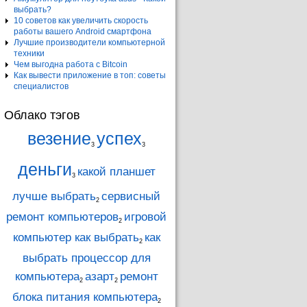
выбрать?
10 советов как увеличить скорость
работы вашего Android смартфона
Лучшие производители компьютерной
техники
Чем выгодна работа с Bitcoin
Как вывести приложение в топ: советы
специалистов
Облако тэгов
везение
успех
3
3
деньги
какой планшет
3
лучше выбрать
сервисный
2
ремонт компьютеров
игровой
2
компьютер как выбрать
как
2
выбрать процессор для
компьютера
азарт
ремонт
2
2
блока питания компьютера
2