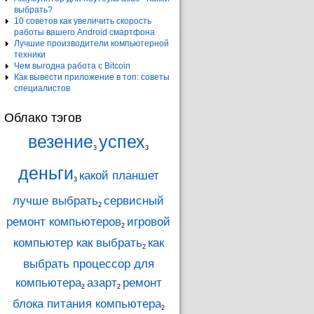
выбрать?
10 советов как увеличить скорость
работы вашего Android смартфона
Лучшие производители компьютерной
техники
Чем выгодна работа с Bitcoin
Как вывести приложение в топ: советы
специалистов
Облако тэгов
везение
успех
3
3
деньги
какой планшет
3
лучше выбрать
сервисный
2
ремонт компьютеров
игровой
2
компьютер как выбрать
как
2
выбрать процессор для
компьютера
азарт
ремонт
2
2
блока питания компьютера
2