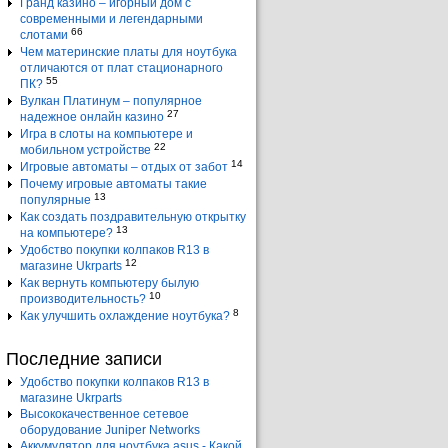
Гранд казино – игорный дом с
современными и легендарными
66
слотами
Чем материнские платы для ноутбука
отличаются от плат стационарного
55
ПК?
Вулкан Платинум – популярное
27
надежное онлайн казино
Игра в слоты на компьютере и
22
мобильном устройстве
14
Игровые автоматы – отдых от забот
Почему игровые автоматы такие
13
популярные
Как создать поздравительную открытку
13
на компьютере?
Удобство покупки колпаков R13 в
12
магазине Ukrparts
Как вернуть компьютеру былую
10
производительность?
8
Как улучшить охлаждение ноутбука?
Последние записи
Удобство покупки колпаков R13 в
магазине Ukrparts
Высококачественное сетевое
оборудование Juniper Networks
Аккумулятор для ноутбука asus - Какой