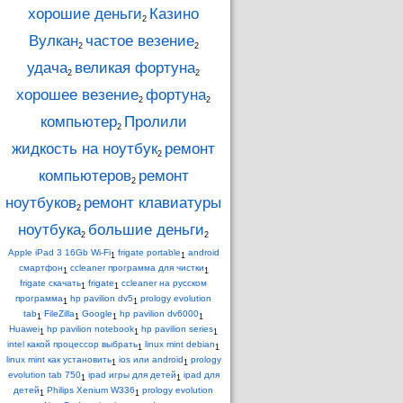
хорошие деньги
Казино
2
Вулкан
частое везение
2
2
удача
великая фортуна
2
2
хорошее везение
фортуна
2
2
компьютер
Пролили
2
жидкость на ноутбук
ремонт
2
компьютеров
ремонт
2
ноутбуков
ремонт клавиатуры
2
ноутбука
большие деньги
2
2
Apple iPad 3 16Gb Wi-Fi
frigate portable
android
1
1
смартфон
ccleaner программа для чистки
1
1
frigate скачать
frigate
ccleaner на русском
1
1
программа
hp pavilion dv5
prology evolution
1
1
tab
FileZilla
Google
hp pavilion dv6000
1
1
1
1
Huawei
hp pavilion notebook
hp pavilion series
1
1
1
intel какой процессор выбрать
linux mint debian
1
1
linux mint как установить
ios или android
prology
1
1
evolution tab 750
ipad игры для детей
ipad для
1
1
детей
Philips Xenium W336
prology evolution
1
1