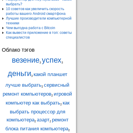
выбрать?
10 советов как увеличить скорость
работы вашего Android смартфона
Лучшие производители компьютерной
техники
Чем выгодна работа с Bitcoin
Как вывести приложение в топ: советы
специалистов
Облако тэгов
везение
успех
3
3
деньги
какой планшет
3
лучше выбрать
сервисный
2
ремонт компьютеров
игровой
2
компьютер как выбрать
как
2
выбрать процессор для
компьютера
азарт
ремонт
2
2
блока питания компьютера
2