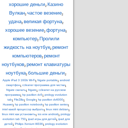
хорошие деньги
Казино
2
Вулкан
частое везение
2
2
удача
великая фортуна
2
2
хорошее везение
фортуна
2
2
компьютер
Пролили
2
жидкость на ноутбук
ремонт
2
компьютеров
ремонт
2
ноутбуков
ремонт клавиатуры
2
ноутбука
большие деньги
2
2
Apple iPad 3 16Gb Wi-Fi
frigate portable
android
1
1
смартфон
ccleaner программа для чистки
1
1
frigate скачать
frigate
ccleaner на русском
1
1
программа
hp pavilion dv5
prology evolution
1
1
tab
FileZilla
Google
hp pavilion dv6000
1
1
1
1
Huawei
hp pavilion notebook
hp pavilion series
1
1
1
intel какой процессор выбрать
linux mint debian
1
1
linux mint как установить
ios или android
prology
1
1
evolution tab 750
ipad игры для детей
ipad для
1
1
детей
Philips Xenium W336
prology evolution
1
1