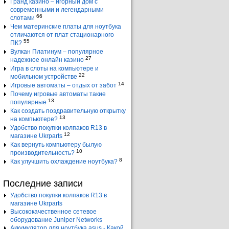
Гранд казино – игорный дом с
современными и легендарными
66
слотами
Чем материнские платы для ноутбука
отличаются от плат стационарного
55
ПК?
Вулкан Платинум – популярное
27
надежное онлайн казино
Игра в слоты на компьютере и
22
мобильном устройстве
14
Игровые автоматы – отдых от забот
Почему игровые автоматы такие
13
популярные
Как создать поздравительную открытку
13
на компьютере?
Удобство покупки колпаков R13 в
12
магазине Ukrparts
Как вернуть компьютеру былую
10
производительность?
8
Как улучшить охлаждение ноутбука?
Последние записи
Удобство покупки колпаков R13 в
магазине Ukrparts
Высококачественное сетевое
оборудование Juniper Networks
Аккумулятор для ноутбука asus - Какой