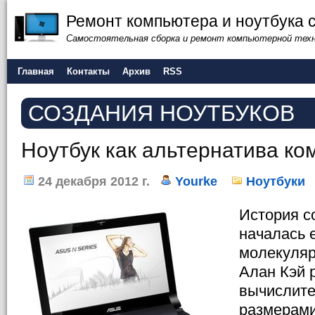
Ремонт компьютера и ноутбука 
Самостоятельная сборка и ремонт компьютерной тех
Главная
Контакты
Архив
RSS
СОЗДАНИЯ НОУТБУКОВ
Ноутбук как альтернатива к
24 декабря 2012 г.
Yourke
Ноутбуки
История с
началась е
молекуляр
Алан Кэй 
вычислит
размерами