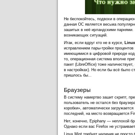
Не беспокойтесь, подвохи в операци
данная ОС является весьма популярно
зашитых в неё ирландскими парнями.
возникающих ситуаций.
Итак, если вдруг кто не в курсе,
Linux
исправлением пары-тройки процентов 
имеющимися в цифровой природе коде
то, операционная система вполне при
пакет (LibreOffice) тоже наличествуе
в настройках). Но если бы всё было с
пришлось бы...
Браузеры
В систему намертво зашит скрипт, пр
пользователь не остался без браузера
коробки», автоматически загружается
последний, на место возвращается Fir
Нет, конечно, Epiphany — неплохой бр
Однако если вас Firefox не устраивает
Linux Mint требует наличия не просто