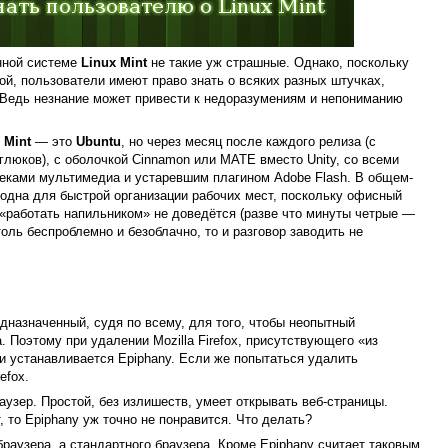
онной системе
Linux Mint
не такие уж страшные. Однако, поскольку
й, пользователи имеют право знать о всяких разных штучках,
 Ведь незнание может привести к недоразумениям и непониманию
 Mint
— это
Ubuntu
, но через месяц после каждого релиза (с
глюков), с оболочкой Cinnamon или MATE вместо Unity, со всеми
ками мультимедиа и устаревшим плагином Adobe Flash. В общем-
годна для быстрой организации рабочих мест, поскольку офисный
т, «работать напильником» не доведётся (разве что минуты четрые —
толь беспроблемно и безоблачно, то и разговор заводить не
едназначенный, судя по всему, для того, чтобы неопытный
. Поэтому при удалении Mozilla Firefox, присутствующего «из
 и устанавливается Epiphany. Если же попытаться удалить
efox.
аузер. Простой, без излишеств, умеет открывать веб-страницы.
, то Epiphany уж точно не понравится. Что делать?
 браузера, а стандартного браузера. Кроме Epiphany считает таковым