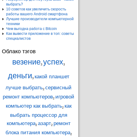
выбрать?
10 советов как увеличить скорость
работы вашего Android смартфона
Лучшие производители компьютерной
техники
Чем выгодна работа с Bitcoin
Как вывести приложение в топ: советы
специалистов
Облако тэгов
везение
успех
3
3
деньги
какой планшет
3
лучше выбрать
сервисный
2
ремонт компьютеров
игровой
2
компьютер как выбрать
как
2
выбрать процессор для
компьютера
азарт
ремонт
2
2
блока питания компьютера
2