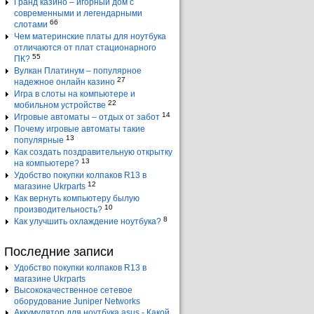
Гранд казино – игорный дом с
современными и легендарными
66
слотами
Чем материнские платы для ноутбука
отличаются от плат стационарного
55
ПК?
Вулкан Платинум – популярное
27
надежное онлайн казино
Игра в слоты на компьютере и
22
мобильном устройстве
14
Игровые автоматы – отдых от забот
Почему игровые автоматы такие
13
популярные
Как создать поздравительную открытку
13
на компьютере?
Удобство покупки колпаков R13 в
12
магазине Ukrparts
Как вернуть компьютеру былую
10
производительность?
8
Как улучшить охлаждение ноутбука?
Последние записи
Удобство покупки колпаков R13 в
магазине Ukrparts
Высококачественное сетевое
оборудование Juniper Networks
Аккумулятор для ноутбука asus - Какой