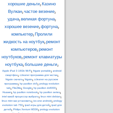
хорошие деньги
Казино
2
Вулкан
частое везение
2
2
удача
великая фортуна
2
2
хорошее везение
фортуна
2
2
компьютер
Пролили
2
жидкость на ноутбук
ремонт
2
компьютеров
ремонт
2
ноутбуков
ремонт клавиатуры
2
ноутбука
большие деньги
2
2
Apple iPad 3 16Gb Wi-Fi
frigate portable
android
1
1
смартфон
ccleaner программа для чистки
1
1
frigate скачать
frigate
ccleaner на русском
1
1
программа
hp pavilion dv5
prology evolution
1
1
tab
FileZilla
Google
hp pavilion dv6000
1
1
1
1
Huawei
hp pavilion notebook
hp pavilion series
1
1
1
intel какой процессор выбрать
linux mint debian
1
1
linux mint как установить
ios или android
prology
1
1
evolution tab 750
ipad игры для детей
ipad для
1
1
детей
Philips Xenium W336
prology evolution
1
1