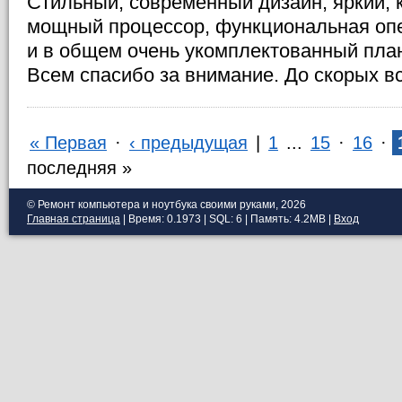
Стильный, современный дизайн, яркий, 
мощный процессор, функциональная опе
и в общем очень укомплектованный план
Всем спасибо за внимание. До скорых вс
« Первая
·
‹ предыдущая
|
1
...
15
·
16
·
последняя »
© Ремонт компьютера и ноутбука своими руками, 2026
Главная страница
| Время: 0.1973 | SQL: 6 | Память: 4.2MB
|
Вход