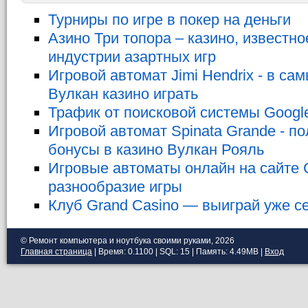
Турниры по игре в покер на деньги
Азино Три топора – казино, известн
индустрии азартных игр
Игровой автомат Jimi Hendrix - в с
Вулкан казино играть
Трафик от поисковой системы Googl
Игровой автомат Spinata Grande - п
бонусы в казино Вулкан Рояль
Игровые автоматы онлайн на сайте 
разнообразие игры
Клуб Grand Casino — выиграй уже с
© Ремонт компьютера и ноутбука своими руками, 2026
Главная страница
| Время: 0.1100 | SQL: 15 | Память: 4.49MB
|
Вход