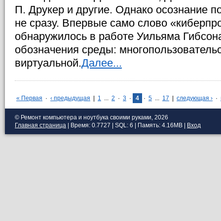
П. Друкер и другие. Однако осознание 
не сразу. Впервые само слово «киберпр
обнаружилось в работе Уильяма Гибсон
обозначения среды: многопользовательс
виртуальной.
Далее...
« Первая
·
‹ предыдущая
|
1
...
2
·
3
·
4
·
5
...
17
|
следующая ›
·
© Ремонт компьютера и ноутбука своими руками, 2026
Главная страница
| Время: 0.7727 | SQL: 6 | Память: 4.16MB
|
Вход