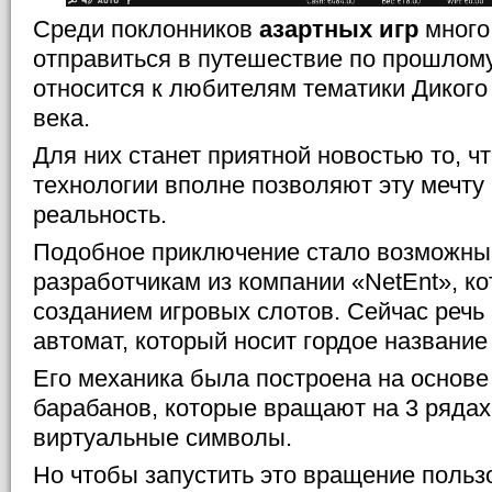
Среди поклонников
азартных игр
много 
отправиться в путешествие по прошлому
относится к любителям тематики Дикого
века.
Для них станет приятной новостью то, 
технологии вполне позволяют эту мечту 
реальность.
Подобное приключение стало возможны
разработчикам из компании «NetEnt», к
созданием игровых слотов. Сейчас речь 
автомат, который носит гордое название 
Его механика была построена на основе
барабанов, которые вращают на 3 рядах
виртуальные символы.
Но чтобы запустить это вращение поль