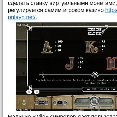
сделать ставку виртуальными монетами
регулируется самим игроком казино
http
onlayn.net/
.
Наличие «wild» символов дает пользов