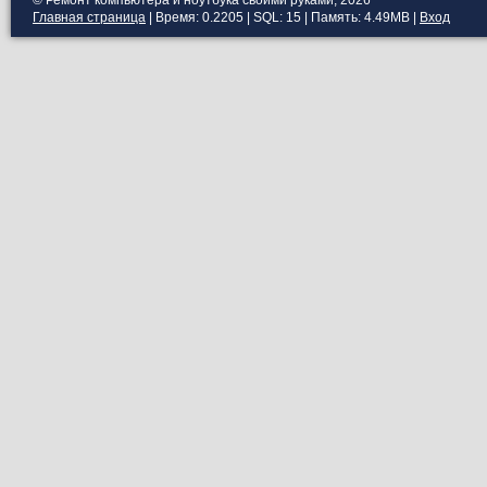
© Ремонт компьютера и ноутбука своими руками, 2026
Главная страница
| Время: 0.2205 | SQL: 15 | Память: 4.49MB
|
Вход