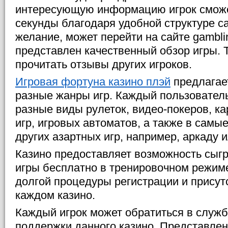
интересующую информацию игрок сможе
секунды благодаря удобной структуре са
желание, может перейти на сайте gamblin
представлен качественный обзор игры. 
прочитать отзывы других игроков.
Игровая фортуна казино плэй
предлагае
разные жанры игр. Каждый пользователь
разные виды рулеток, видео-покеров, к
игр, игровых автоматов, а также в сам
других азартных игр, например, аркаду и
Казино предоставляет возможность сыгр
игры бесплатно в тренировочном режиме
долгой процедуры регистрации и присутс
каждом казино.
Каждый игрок может обратиться в служб
поддержки данного казино. Представлен