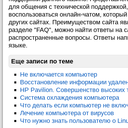
для общения с технической поддержкой,
воспользоваться онлайн-чатом, который
других сайтах. Преимуществом сайта явл
разделе "FAQ", можно найти ответы на 
распространенные вопросы. Ответы нап
языке.
Еще записи по теме
Не включается компьютер
Восстановление информации удале
HP Pavilion. Совершенство высоких 
Система охлаждения компьютера
Что делать если компьютер не вклю
Лечение компьютера от вирусов
Что нужно знать пользователю о Linu