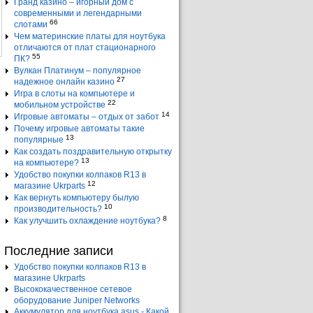
Гранд казино – игорный дом с
современными и легендарными
66
слотами
Чем материнские платы для ноутбука
отличаются от плат стационарного
55
ПК?
Вулкан Платинум – популярное
27
надежное онлайн казино
Игра в слоты на компьютере и
22
мобильном устройстве
14
Игровые автоматы – отдых от забот
Почему игровые автоматы такие
13
популярные
Как создать поздравительную открытку
13
на компьютере?
Удобство покупки колпаков R13 в
12
магазине Ukrparts
Как вернуть компьютеру былую
10
производительность?
8
Как улучшить охлаждение ноутбука?
Последние записи
Удобство покупки колпаков R13 в
магазине Ukrparts
Высококачественное сетевое
оборудование Juniper Networks
Аккумулятор для ноутбука asus - Какой