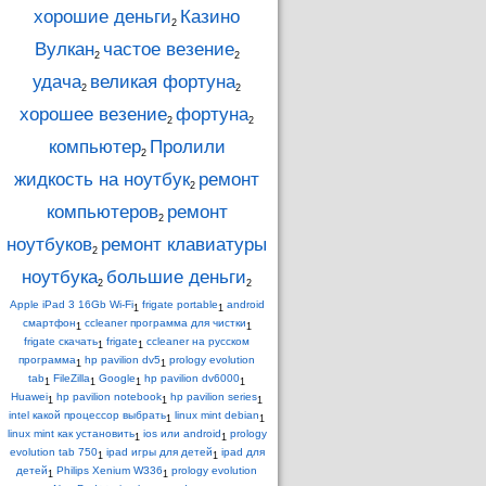
хорошие деньги
Казино
2
Вулкан
частое везение
2
2
удача
великая фортуна
2
2
хорошее везение
фортуна
2
2
компьютер
Пролили
2
жидкость на ноутбук
ремонт
2
компьютеров
ремонт
2
ноутбуков
ремонт клавиатуры
2
ноутбука
большие деньги
2
2
Apple iPad 3 16Gb Wi-Fi
frigate portable
android
1
1
смартфон
ccleaner программа для чистки
1
1
frigate скачать
frigate
ccleaner на русском
1
1
программа
hp pavilion dv5
prology evolution
1
1
tab
FileZilla
Google
hp pavilion dv6000
1
1
1
1
Huawei
hp pavilion notebook
hp pavilion series
1
1
1
intel какой процессор выбрать
linux mint debian
1
1
linux mint как установить
ios или android
prology
1
1
evolution tab 750
ipad игры для детей
ipad для
1
1
детей
Philips Xenium W336
prology evolution
1
1