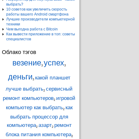
выбрать?
10 советов как увеличить скорость
работы вашего Android смартфона
Лучшие производители компьютерной
техники
Чем выгодна работа с Bitcoin
Как вывести приложение в топ: советы
специалистов
Облако тэгов
везение
успех
3
3
деньги
какой планшет
3
лучше выбрать
сервисный
2
ремонт компьютеров
игровой
2
компьютер как выбрать
как
2
выбрать процессор для
компьютера
азарт
ремонт
2
2
блока питания компьютера
2