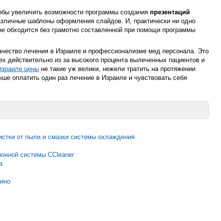
чтобы увеличить возможности программы создания
презентаций
различные шаблоны оформления слайдов. И, практически ни одно
не обходится без грамотно составленной при помощи программы
ачество лечения в Израиле и профессионализме мед персонала. Это
ех действительно из за высокого процента вылеченных пациентов и
израиле цены
не такие уж велики, нежели тратить на протяжении
чше оплатить один раз лечение в Израиле и чувствовать себя
истки от пыли и смазки системы охлаждения
ионной системы CCleaner
а
ино