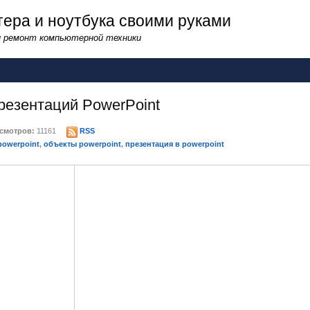
ера и ноутбука своими руками
и ремонт компьютерной техники
резентаций PowerPoint
смотров:
11161
RSS
powerpoint
,
объекты powerpoint
,
презентация в powerpoint